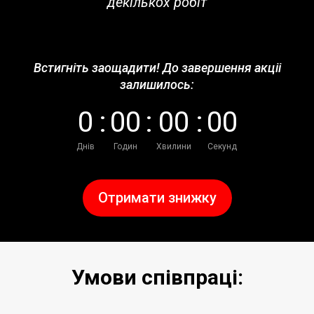
декількох робіт
Встигніть заощадити! До завершення акціі
залишилось:
0
:
0
0
:
0
0
:
0
0
Днів
Годин
Хвилини
Секунд
Отримати знижку
Умови співпраці: