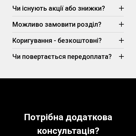
Протягом 15 хвилин менеджер опрацює Ваш
Чи існують акції або знижки?
запит, узгодить всі деталі замовлення та
75% вартості
призначить його вартість.
Можливо замовити розділ?
(визначаються
Telegram
Viber
менеджером, залежно від вимог та дедлайну
здачі)
Коригування - безкоштовні?
Чи повертається передоплата?
абсолютно безкоштовно
знижка -5% на
перше замовлення
Потрібна додаткова
консультація?