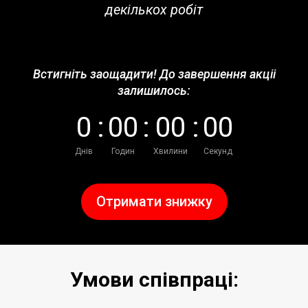
декількох робіт
Встигніть заощадити! До завершення акціі
залишилось:
0
:
0
0
:
0
0
:
0
0
Днів
Годин
Хвилини
Секунд
Отримати знижку
Умови співпраці: