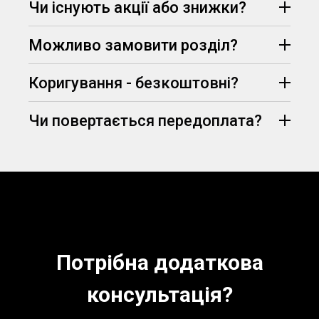
Чи існують акції або знижки?
запит, узгодить всі деталі замовлення та
75% вартості
призначить його вартість.
Можливо замовити розділ?
(визначаються
Telegram
Viber
менеджером, залежно від вимог та дедлайну
здачі)
Коригування - безкоштовні?
Чи повертається передоплата?
абсолютно безкоштовно
знижка -5% на
перше замовлення
Потрібна додаткова
консультація?