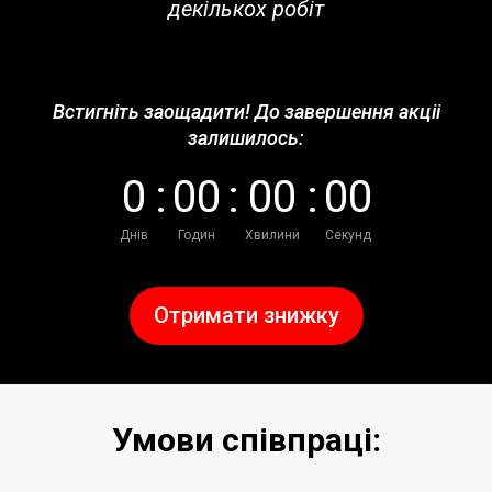
декількох робіт
Встигніть заощадити! До завершення акціі
залишилось:
0
:
0
0
:
0
0
:
0
0
Днів
Годин
Хвилини
Секунд
Отримати знижку
Умови співпраці: