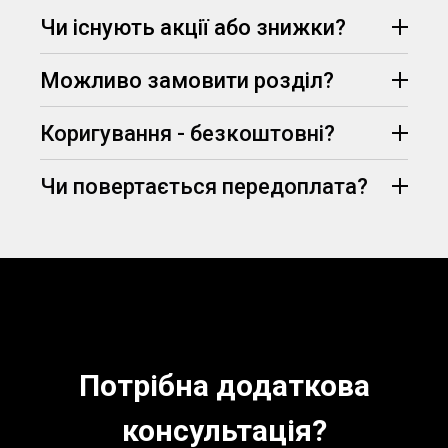
Протягом 15 хвилин менеджер опрацює Ваш
Чи існують акції або знижки?
запит, узгодить всі деталі замовлення та
75% вартості
призначить його вартість.
Можливо замовити розділ?
(визначаються
Telegram
Viber
менеджером, залежно від вимог та дедлайну
здачі)
Коригування - безкоштовні?
Чи повертається передоплата?
абсолютно безкоштовно
знижка -5% на
перше замовлення
Потрібна додаткова
консультація?