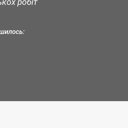
ькох робіт
ишилось:
: