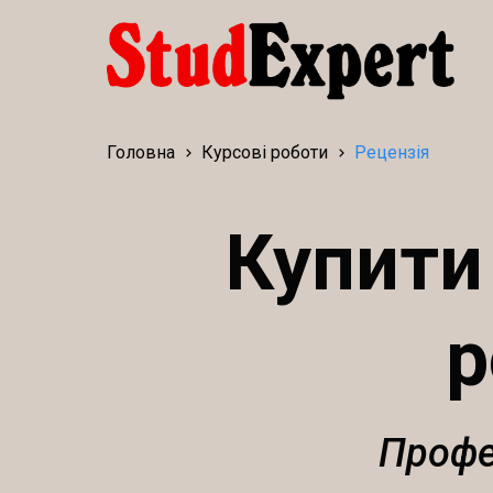
Головна
Курсові роботи
Рецензія
Купити
р
Профе