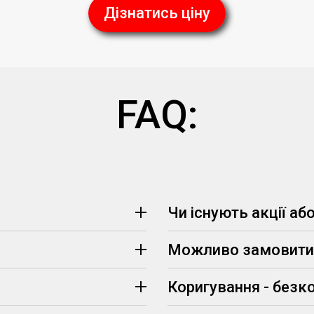
Дізнатись ціну
FAQ:
Чи існують акції аб
Можливо замовити 
(визначаються менеджером, 
Коригування - безк