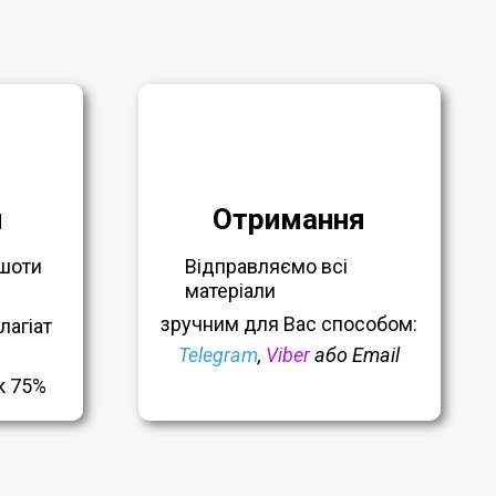
я
Отримання
шоти
Відправляємо всі
матеріали
зручним
для Вас способом:
лагіат
Telegram
,
Viber
або Email
к 75%