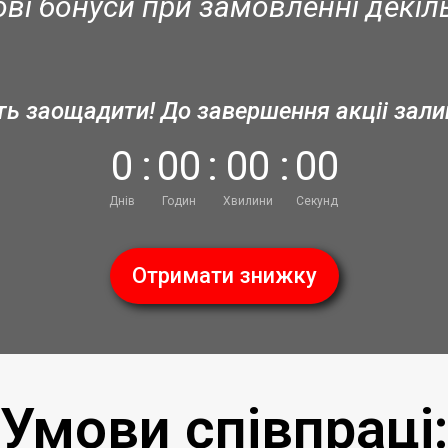
ві бонуси при замовленні декіл
ть заощадити! До завершення акціі зал
0
:
0
0
:
0
0
:
0
0
Днів
Годин
Хвилини
Секунд
Отримати знижку
Умови співпраці