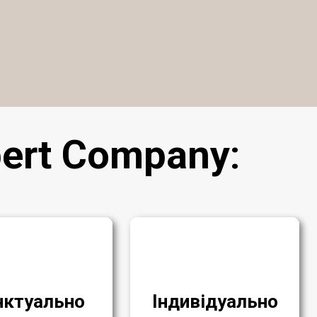
ert Company
:
нктуально
Індивідуально