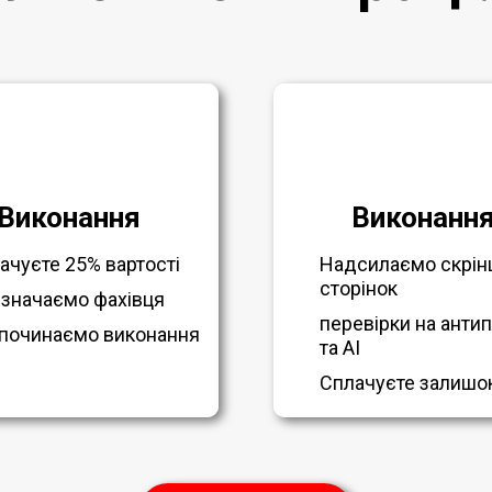
Виконання
Виконанн
ачуєте 25% вартості
Надсилаємо скрін
сторінок
значаємо фахівця
перевірки на антип
починаємо виконання
та AI
Сплачуєте залишо