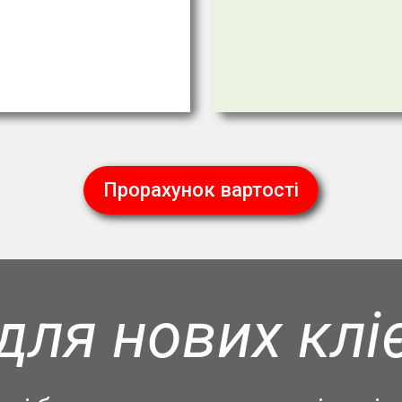
Прорахунок вартості
для нових клі