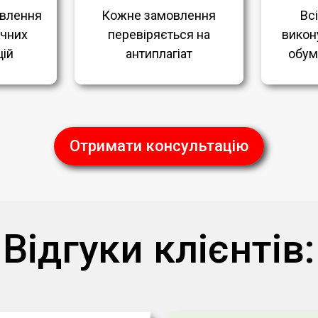
влення
Кожне замовлення
Вс
ичних
перевіряється на
викон
ій
антиплагіат
обум
Отримати консультацію
Відгуки клієнтів: