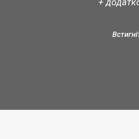
+ додатко
Встигні