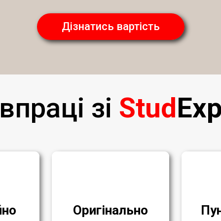
Дізнатись вартість
впраці зі
Stud
Exp
йно
Оригінально
Пу