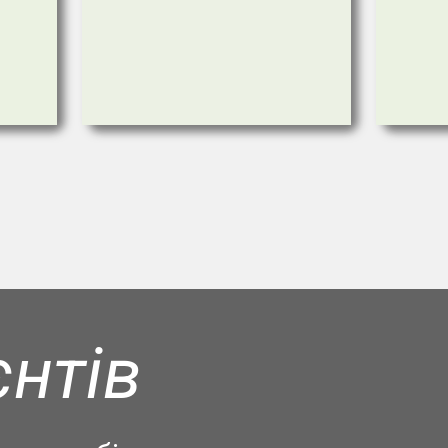
єнтів