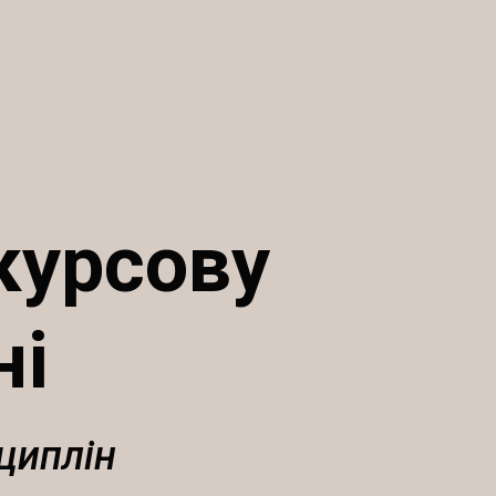
курсову
ні
циплін