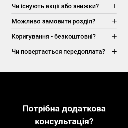
Протягом 15 хвилин менеджер опрацює Ваш
Чи існують акції або знижки?
запит, узгодить всі деталі замовлення та
75% вартості
призначить його вартість.
Можливо замовити розділ?
(визначаються
Telegram
Viber
менеджером, залежно від вимог та дедлайну
здачі)
Коригування - безкоштовні?
Чи повертається передоплата?
абсолютно безкоштовно
знижка -5% на
перше замовлення
Потрібна додаткова
консультація?