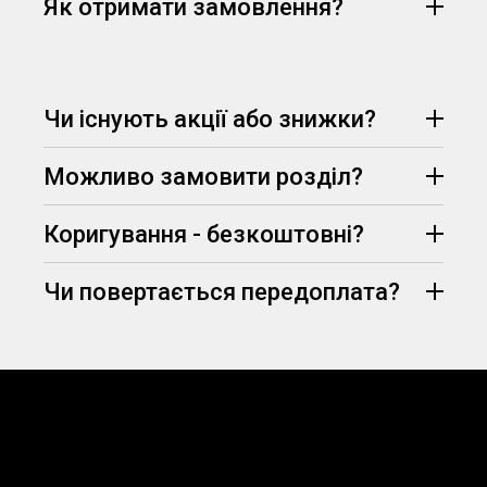
Як отримати замовлення?
Протягом 15 хвилин менеджер опрацює Ваш
Чи існують акції або знижки?
запит, узгодить всі деталі замовлення та
75% вартості
призначить його вартість.
Можливо замовити розділ?
(визначаються
Telegram
Viber
менеджером, залежно від вимог та дедлайну
здачі)
Коригування - безкоштовні?
Чи повертається передоплата?
абсолютно безкоштовно
знижка -5% на
перше замовлення