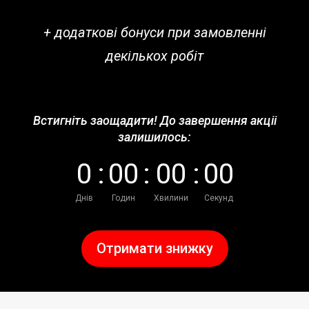
+ додаткові бонуси при замовленні
декількох робіт
Встигніть заощадити! До завершення акціі
залишилось:
0
:
0
0
:
0
0
:
0
0
Днів
Годин
Хвилини
Секунд
Отримати знижку