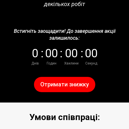
декількох робіт
Встигніть заощадити! До завершення акціі
залишилось:
0
:
0
0
:
0
0
:
0
0
Днів
Годин
Хвилини
Секунд
Отримати знижку
Умови співпраці: