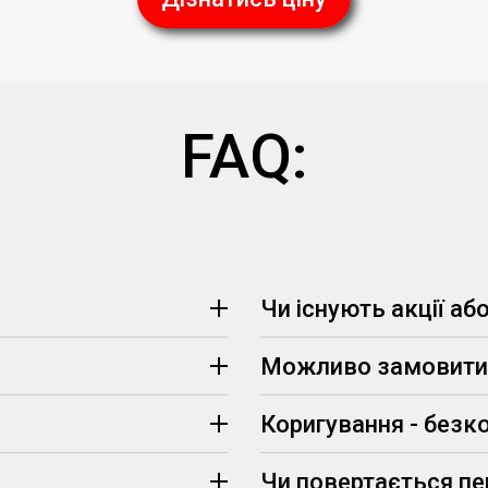
FAQ:
Чи існують акції аб
Можливо замовити 
(визначаються менеджером, 
Коригування - безк
Чи повертається п