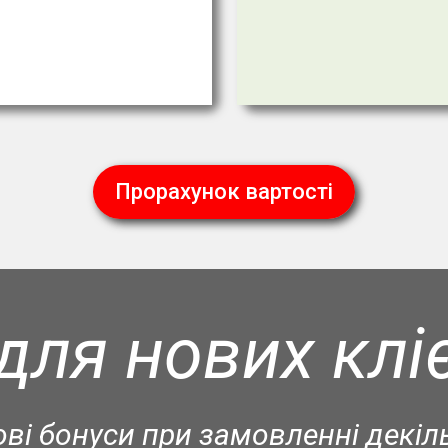
Прорахунок вартості
для нових клі
ві бонуси при замовленні декіл