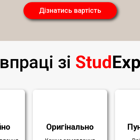
Дізнатись вартість
впраці зі
Stud
Exp
йно
Оригінально
Пу