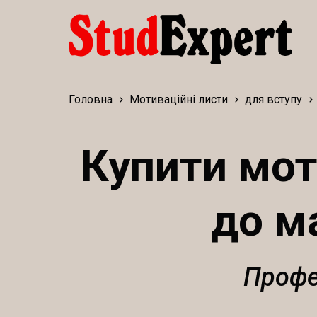
Головна
Мотиваційні листи
для вступу
Купити мот
до ма
Профе