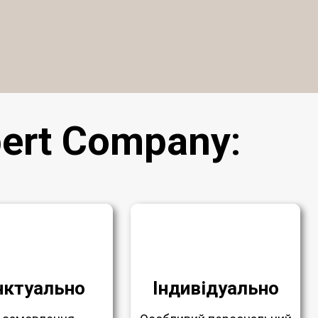
ert Company
:
нктуально
Індивідуально