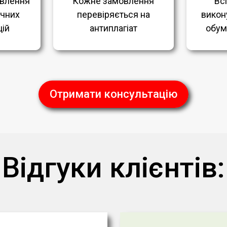
влення
Кожне замовлення
Вс
ичних
перевіряється на
викон
ій
антиплагіат
обум
Отримати консультацію
Відгуки клієнтів: