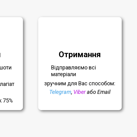
я
Отримання
шоти
Відправляємо всі
матеріали
зручним
для Вас способом:
лагіат
Telegram
,
Viber
або Email
к 75%