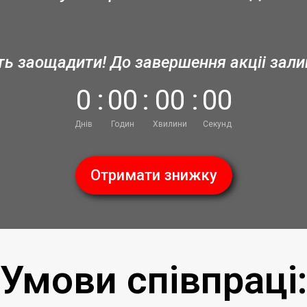
ть заощадити! До завершення акціі зал
0
:
0
0
:
0
0
:
0
0
Днів
Годин
Хвилини
Секунд
Отримати знижку
Умови співпраці