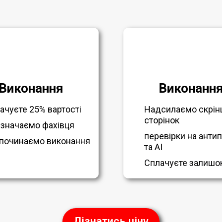
Виконання
Виконанн
ачуєте 25% вартості
Надсилаємо скрін
сторінок
значаємо фахівця
перевірки на антип
починаємо виконання
та AI
Сплачуєте залишо
Дізнатись ціну