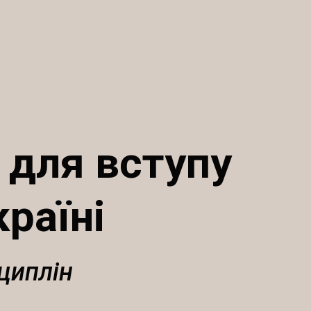
 для вступу
країні
циплін