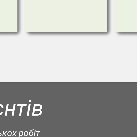
єнтів
ькох робіт