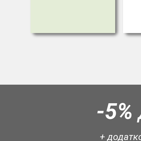
-5%
+ додатко