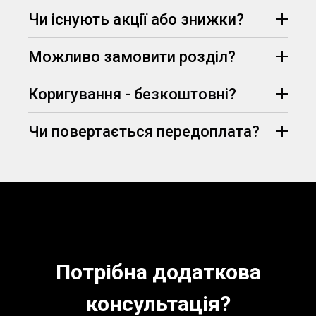
Протягом 15 хвилин менеджер опрацює Ваш
Чи існують акції або знижки?
запит, узгодить всі деталі замовлення та
75% вартості
призначить його вартість.
Можливо замовити розділ?
(визначаються
Telegram
Viber
менеджером, залежно від вимог та дедлайну
здачі)
Коригування - безкоштовні?
Чи повертається передоплата?
абсолютно безкоштовно
знижка -5% на
перше замовлення
Потрібна додаткова
консультація?