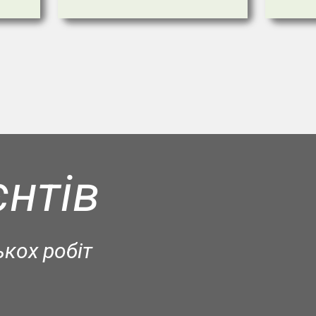
єнтів
ькох робіт