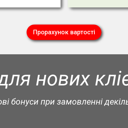
Прорахунок вартості
для нових клі
ві бонуси при замовленні декіл