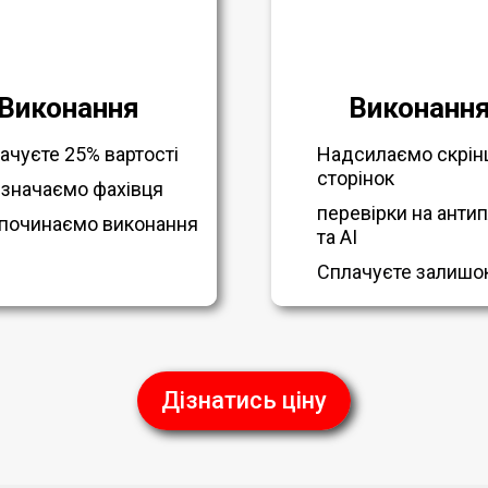
Виконання
Виконанн
ачуєте 25% вартості
Надсилаємо скрін
сторінок
значаємо фахівця
перевірки на антип
починаємо виконання
та AI
Сплачуєте залишо
Дізнатись ціну