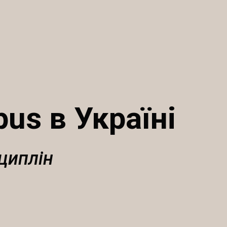
us в Україні
циплін