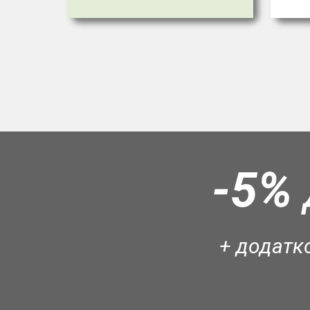
-5%
+ додатко