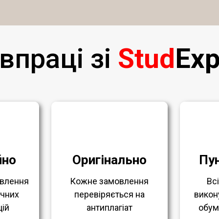
впраці зі
Stud
Exp
йно
Оригінально
Пу
влення
Кожне замовлення
Вс
ичних
перевіряється на
викон
ій
антиплагіат
обум