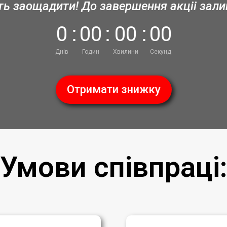
ть заощадити! До завершення акціі зал
0
:
0
0
:
0
0
:
0
0
Днів
Годин
Хвилини
Секунд
Отримати знижку
Умови співпраці