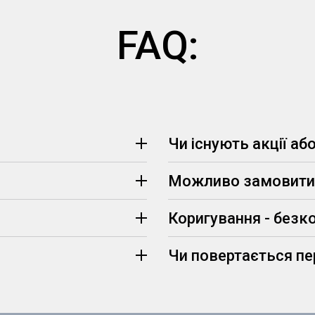
FAQ:
Чи існують акції аб
Можливо замовити 
(визначаються менеджером, 
Коригування - безк
Чи повертається п