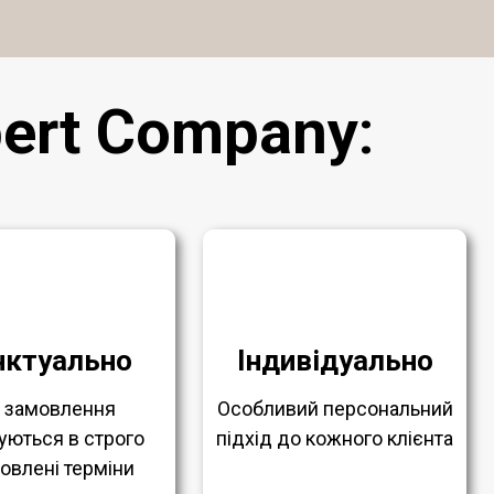
ert Company
:
нктуально
Індивідуально
і замовлення
Особливий персональний
уються в строго
підхід до кожного клієнта
овлені терміни