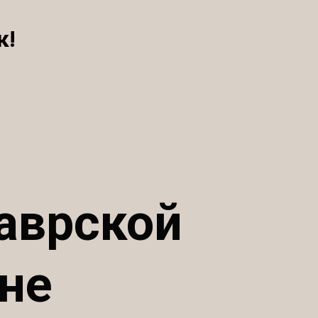
к!
аврской
не