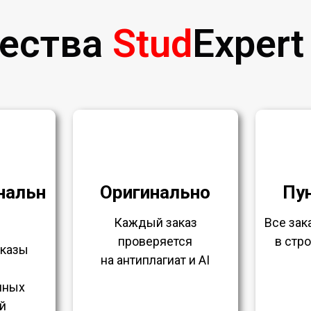
ества
Stud
Expert
нальн
Оригинально
Пу
Каждый заказ
Все за
проверяется
в стр
аказы
на антиплагиат и AI
нных
й