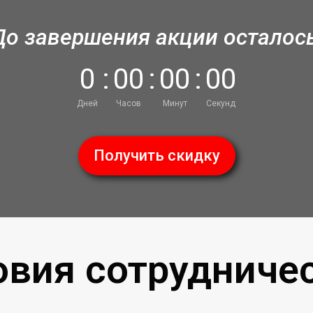
До завершения акции осталось
0
:
0
0
:
0
0
:
0
0
Дней
Часов
Минут
Секунд
Получить скидку
овия сотрудничес