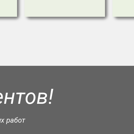
нтов!
х работ