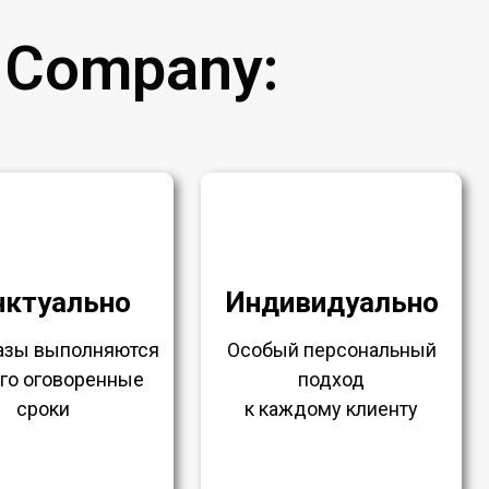
 Company:
нктуально
Индивидуально
казы выполняются
Особый персональный
ого оговоренные
подход
сроки
к каждому клиенту