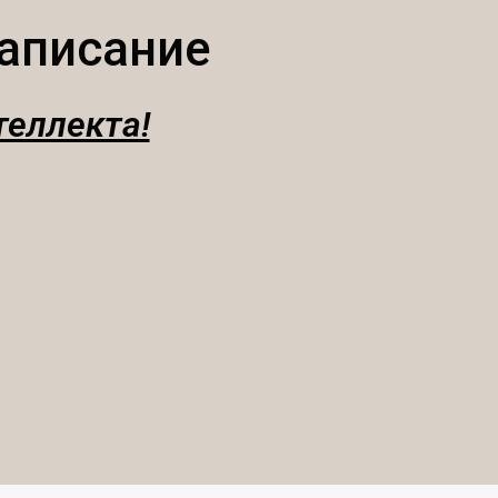
аписание
теллекта!