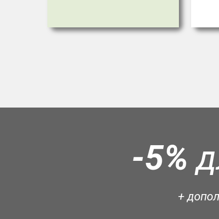
-5%
д
+ допо