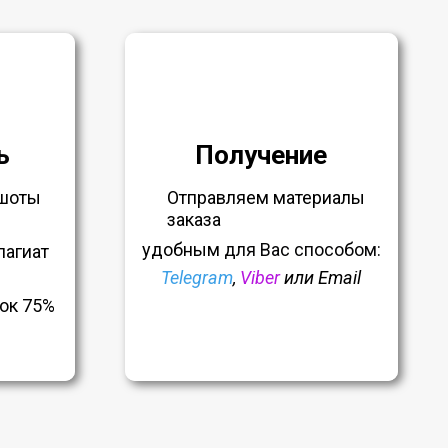
ь
Получение
шоты
Отправляем материалы
заказа
удобным
для Вас способом:
лагиат
Telegram
,
Viber
или Email
ок 75%