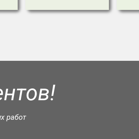
нтов!
х работ