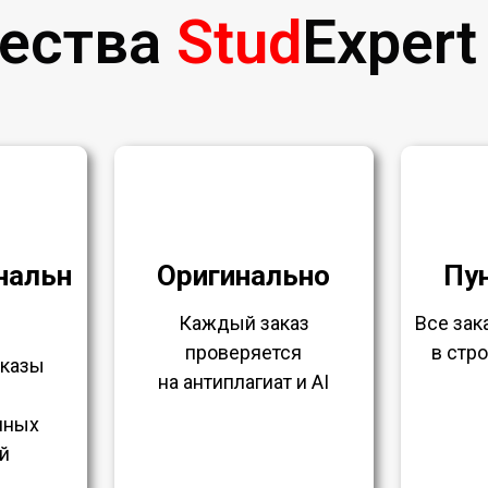
ества
Stud
Expert
нальн
Оригинально
Пу
Каждый заказ
Все за
проверяется
в стр
аказы
на антиплагиат и AI
нных
й