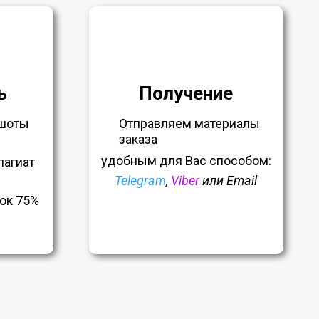
ь
Получение
шоты
Отправляем материалы
заказа
удобным
для Вас способом:
лагиат
Telegram
,
Viber
или Email
ок 75%