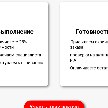
Выполнение
Готовност
ачиваете 25%
Присылаем скрин
имости
заказа
начаем специалиста
проверки на антип
и AI
ступаем к написанию
Оплачиваете остат
Узнать цену заказа