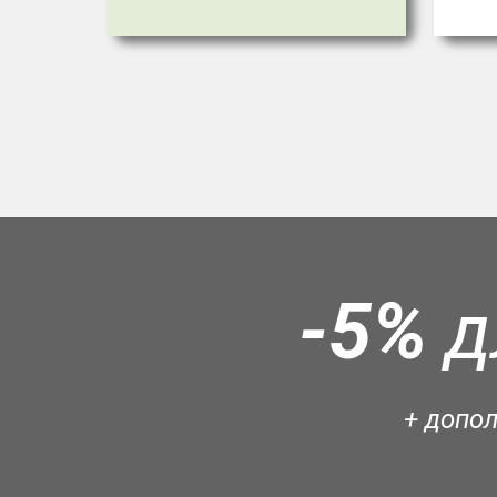
-5%
д
+ допо