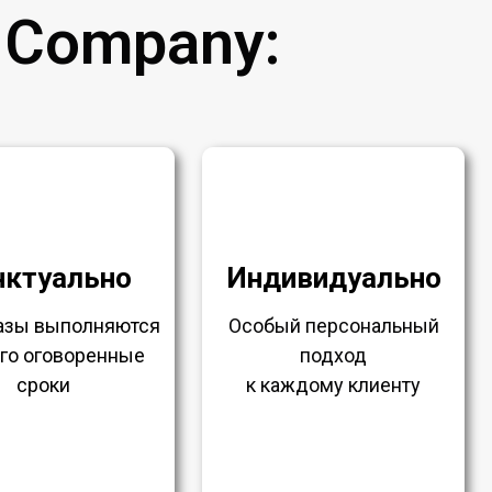
 Company:
нктуально
Индивидуально
казы выполняются
Особый персональный
ого оговоренные
подход
сроки
к каждому клиенту