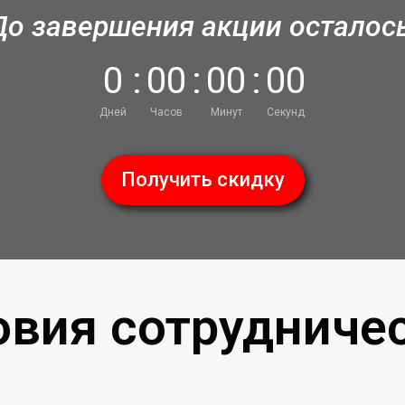
До завершения акции осталось
0
:
0
0
:
0
0
:
0
0
Дней
Часов
Минут
Секунд
Получить скидку
овия сотрудничес