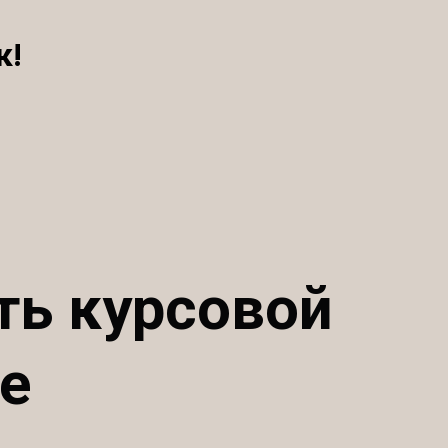
к!
ть курсовой
е