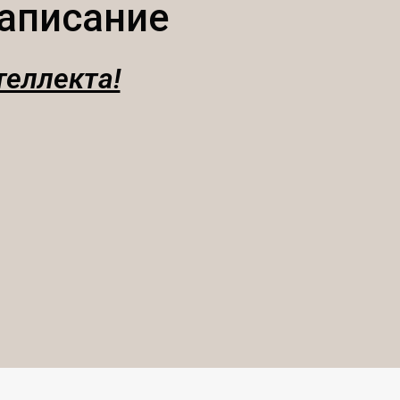
аписание
теллекта!