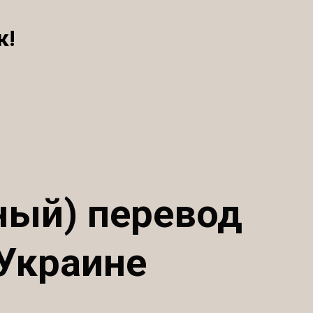
к!
ный) перевод
 Украине