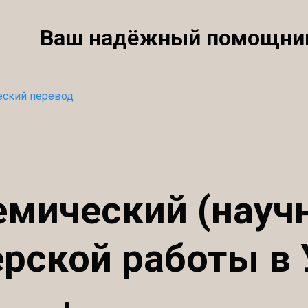
Ваш надёжный помощни
еский перевод
емический (науч
рской работы в