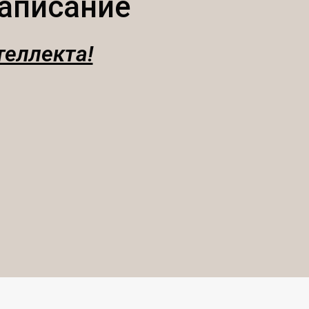
аписание
теллекта!