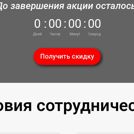
До завершения акции осталось
0
:
0
0
:
0
0
:
0
0
Дней
Часов
Минут
Секунд
Получить скидку
овия сотрудничес