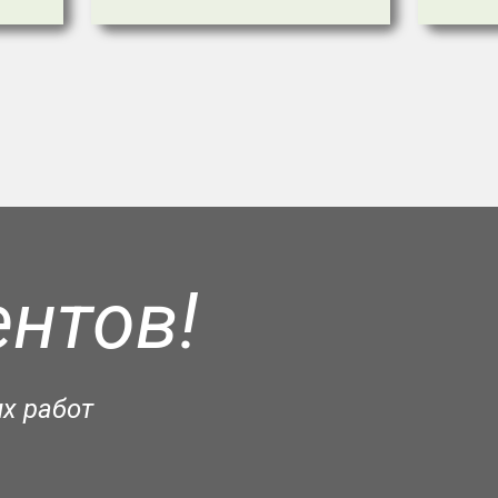
нтов!
х работ