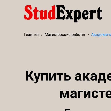
Главная
Магистерские работы
Академич
Купить акад
магисте