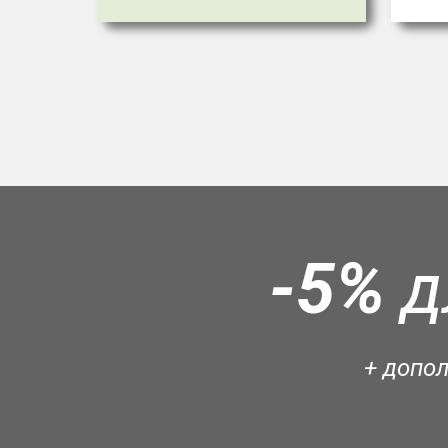
-5%
д
+ допо