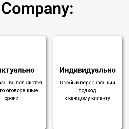
 Company:
нктуально
Индивидуально
казы выполняются
Особый персональный
ого оговоренные
подход
сроки
к каждому клиенту