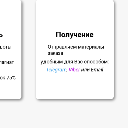
ь
Получение
шоты
Отправляем материалы
заказа
удобным
для Вас способом:
лагиат
Telegram
,
Viber
или Email
ок 75%