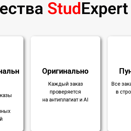
ества
Stud
Expert
нальн
Оригинально
Пу
Каждый заказ
Все за
проверяется
в стр
аказы
на антиплагиат и AI
нных
й