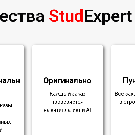
ества
Stud
Expert
нальн
Оригинально
Пу
Каждый заказ
Все за
проверяется
в стр
аказы
на антиплагиат и AI
нных
й