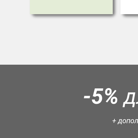
-5%
д
+ допо