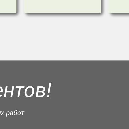
нтов!
х работ