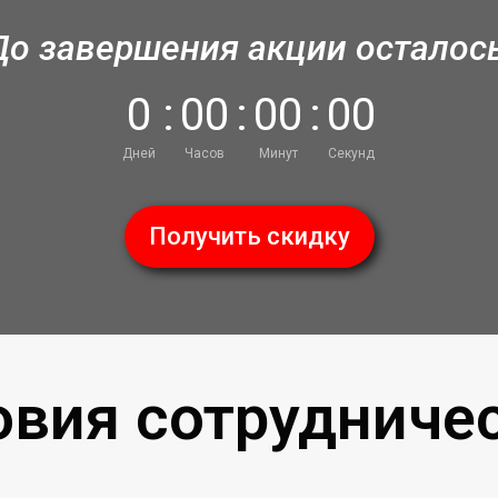
До завершения акции осталось
0
:
0
0
:
0
0
:
0
0
Дней
Часов
Минут
Секунд
Получить скидку
овия сотрудничес