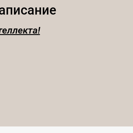
аписание
теллекта!