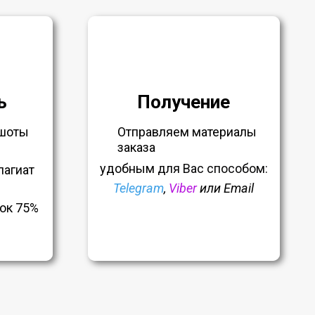
ь
Получение
шоты
Отправляем материалы
заказа
удобным
для Вас способом:
лагиат
Telegram
,
Viber
или Email
ок 75%