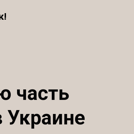
к!
ю часть
в Украине