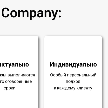
 Company:
нктуально
Индивидуально
казы выполняются
Особый персональный
ого оговоренные
подход
сроки
к каждому клиенту