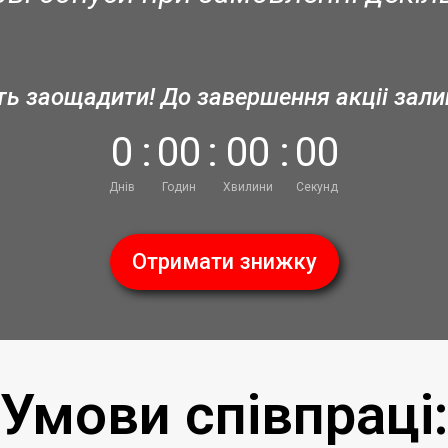
ть заощадити! До завершення акціі зал
0
:
0
0
:
0
0
:
0
0
Днів
Годин
Хвилини
Секунд
Отримати знижку
Умови співпраці