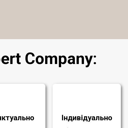
ert Company
:
нктуально
Індивідуально