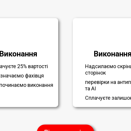
Виконання
Виконанн
ачуєте 25% вартості
Надсилаємо скрін
сторінок
значаємо фахівця
перевірки на антип
починаємо виконання
та AI
Сплачуєте залишо