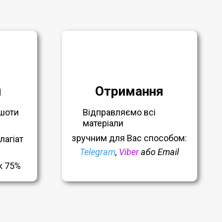
я
Отримання
шоти
Відправляємо всі
матеріали
зручним
для Вас способом:
лагіат
Telegram
,
Viber
або Email
к 75%