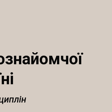
 ознайомчої
ні
циплін