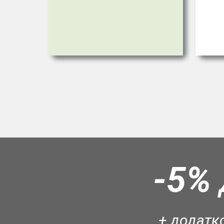
-5%
+ додатко