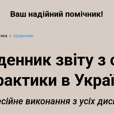
Ваш надійний помічник!
тика
Щоденник
енник звіту з
рактики в Украї
сійне виконання з усіх дис