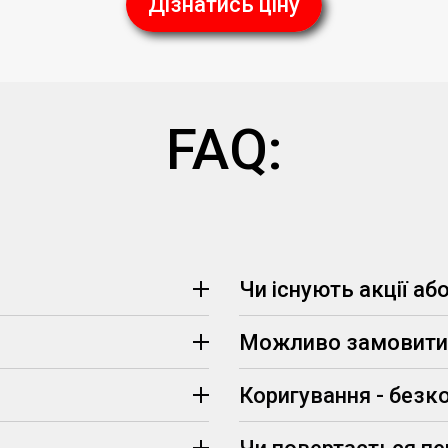
Дізнатись ціну
FAQ:
Чи існують акції аб
Можливо замовити 
(визначаються менеджером, 
Коригування - безк