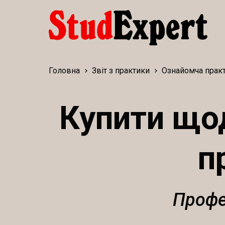
Головна
Звіт з практики
Ознайомча прак
Купити щод
п
Профе