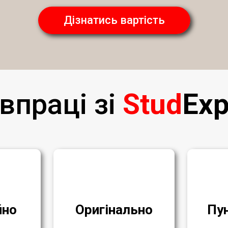
Дізнатись вартість
впраці зі
Stud
Exp
йно
Оригінально
Пу