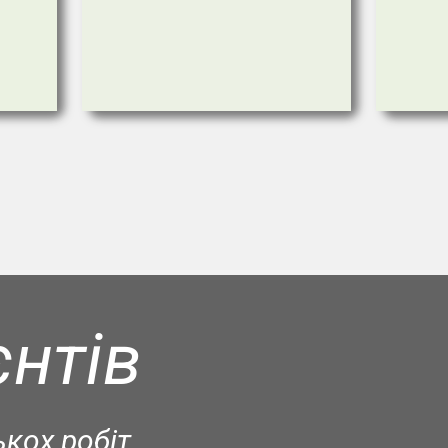
єнтів
ькох робіт