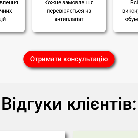
влення
Кожне замовлення
Вс
ичних
перевіряється на
викон
ій
антиплагіат
обум
Отримати консультацію
Відгуки клієнтів: