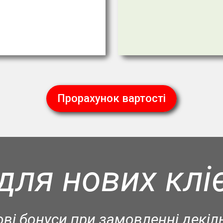
Прорахунок вартості
для нових клі
ві бонуси при замовленні декіл