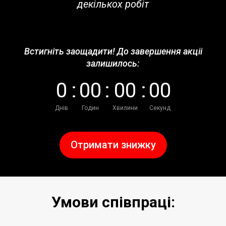
декількох робіт
Встигніть заощадити! До завершення акціі
залишилось:
0
:
0
0
:
0
0
:
0
0
Днів
Годин
Хвилини
Секунд
Отримати знижку
Умови співпраці: